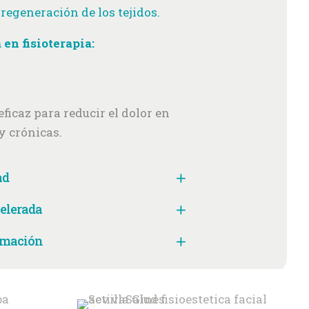
regeneración de los tejidos.
 en fisioterapia:
ficaz para reducir el dolor en
y crónicas.
ad
celerada
lamación