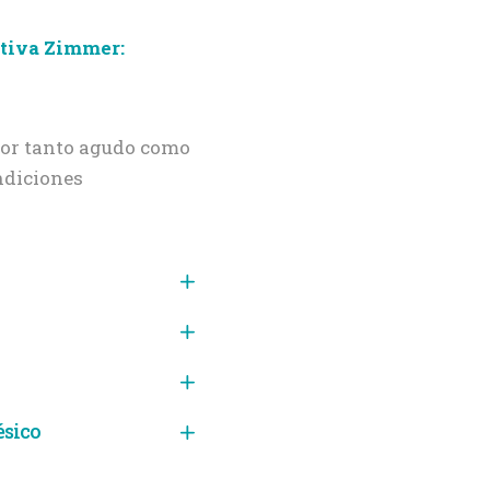
ctiva Zimmer:
olor tanto agudo como
ndiciones
ésico