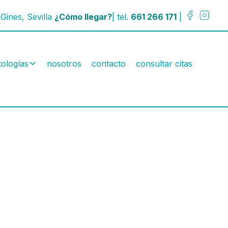
Gines, Sevilla
¿Cómo llegar?
| tel.
661 266 171
|
tologías
nosotros
contacto
consultar citas