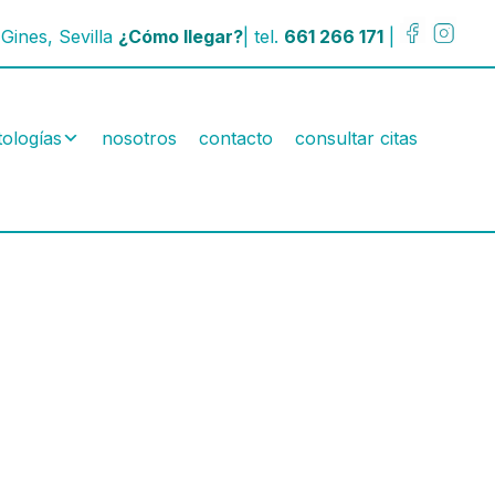
Gines, Sevilla
¿Cómo llegar?
| tel.
661 266 171
|
tologías
nosotros
contacto
consultar citas